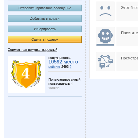
KateHok
Koshka
Этот блог
Отправить приватное сообщение
Добавить в друзья
Игнорировать
Scarlett.22
Shelma-
Посетит
Сделать подарок
Совместная покупка: взрослый
kys1977
lekka2
популярность:
Посмотре
10592 место
рейтинг
2493
?
Привилегированный
пользователь
4
yachkaa
маняш
уровня
Котечка
Кс