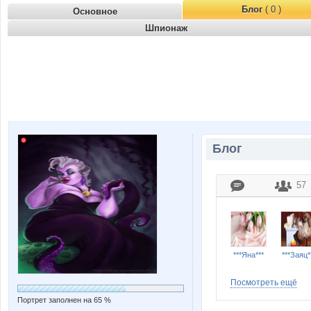
Блог
( 0 )
Основное
Шпионаж
Блог
57
***Яна***
***Заяц*
Посмотреть ещё
Портрет заполнен на 65 %