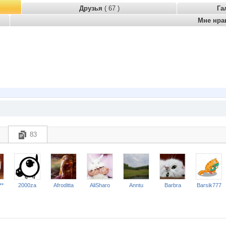
Друзья
( 67 )
Га
Мне нра
83
**
2000za
Afroditta
AliSharo
Anntu
Barbra
Barsik777