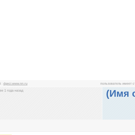
i
:
dgeci.www.nn.ru
пользователь имеет 
(Имя 
е 1 года назад