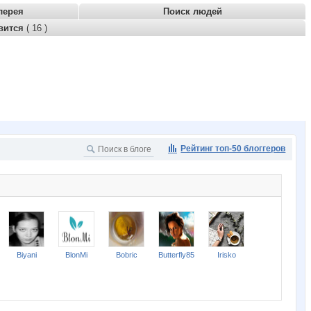
лерея
Поиск людей
вится
( 16 )
Рейтинг топ-50 блоггеров
Biyani
BlonMi
Bobric
Butterfly85
Irisko