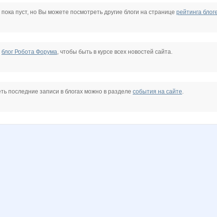
krol
Lenuik
Lonza
MIX-2-MISS
Mamavety
Nataly77
Nathalie
 пока пуст, но Вы можете посмотреть другие блоги на странице
рейтинга блог
85
Stella69
Svetylya20
Taisiya
VerukSa
Zebra0604
anniiss
е
блог Робота Форума
, чтобы быть в курсе всех новостей сайта.
0
lena-andronova
lisa-olisa
ludochek
manyafe
mapiks
misskis
ть последние записи в блогах можно в разделе
события на сайте
.
@
морковкИ
платоша777
золотинки
Юлянчикк
Б@бушка Аг@фья
Башмачки
юшаКай
ЛенаСветлая
Леночка_884
ЛГ
Настёнк@
НАТАЛИ ТРИКОТАЖ
НАТИК@