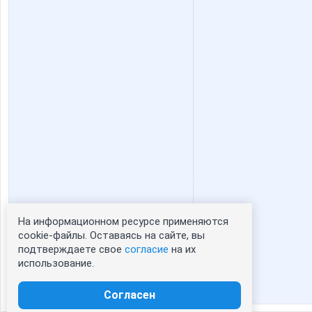
Света нн
СУ!!ПЕ
На информационном ресурсе применяются
Статистика портрета:
cookie-файлы. Оставаясь на сайте, вы
подтверждаете свое
согласие
на их
сейчас просматривают портрет - 0
использование.
зарегистрированные пользователи
посетившие портрет за 7 дней - 0
Согласен