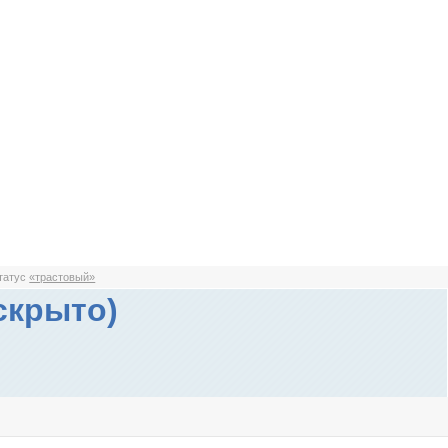
статус
«трастовый»
скрыто)